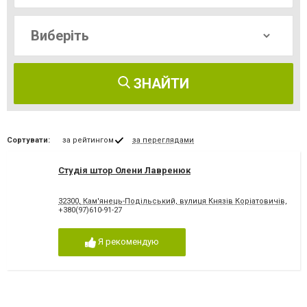
ЗНАЙТИ
Сортувати:
за рейтингом
за переглядами
Студія штор Олени Лавренюк
32300, Кам'янець-Подільський, вулиця Князів Коріатовичів, 25
+380(97)610-91-27
Я рекомендую