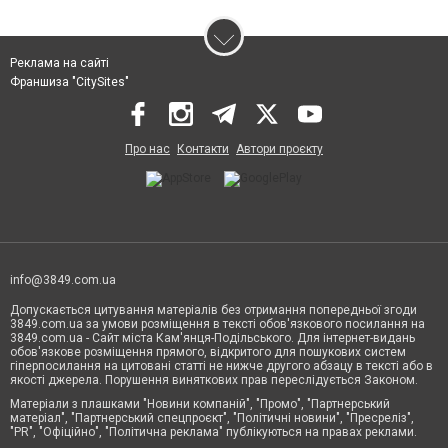
Реклама на сайті
Франшиза "CitySites"
Про нас
Контакти
Автори проєкту
info@3849.com.ua
Допускається цитування матеріалів без отримання попередньої згоди
3849.com.ua за умови розміщення в тексті обов'язкового посилання на
3849.com.ua - Сайт міста Кам'янця-Подільського. Для інтернет-видань
обов'язкове розміщення прямого, відкритого для пошукових систем
гіперпосилання на цитовані статті не нижче другого абзацу в тексті або в
якості джерела. Порушення виняткових прав переслідується Законом.
Матеріали з плашками "Новини компаній", "Промо", "Партнерський
матеріал", "Партнерський спецпроєкт", "Політичні новини", "Пресреліз",
"PR", "Офіційно", "Політична реклама" публікуються на правах реклами.