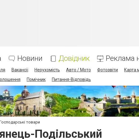
а
Новини
Довідник
Реклама н
лля
Вакансії
Нерухомість
Авто / Мото
Фотозвіти
Карта 
олошення
Помічник
Питання-Відповідь
Господарські товари
'янець-Подільський