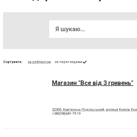
Сортувати:
за рейтингом
за переглядами
Магазин "Все від 3 гривень"
32300, Кам'янець-Подільський, вулиця Князів Кор
+380(98)681-79-19