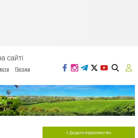
а сайті
міста
Погода
+ Додати підприємство