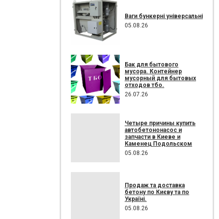
Ваги бункерні універсальні
05.08.26
Бак для бытового
мусора. Контейнер
мусорный для бытовых
отходов тбо.
26.07.26
Четыре причины купить
автобетононасос и
запчасти в Киеве и
Каменец Подольском
05.08.26
Продаж та доставка
бетону по Києву та по
Україні.
05.08.26