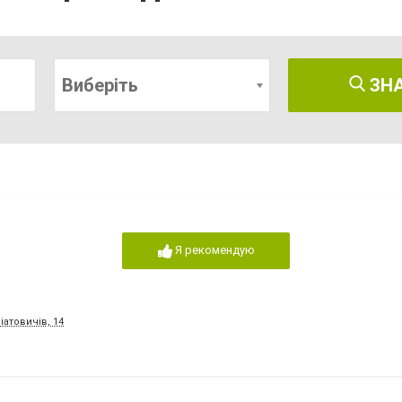
Виберіть
ЗН
Я рекомендую
іатовичів, 14