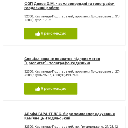
ФОП Дяков О.М. - землевпорядні та топографо-
геодезичні роботи
32300, Кам'янець-Подільський, проспект Грушевського, 31/2, (
+380(97)223-17-52
Я рекомендую
Спеціалізоване приватне підприємство
"Пріоритет" - топографо-гедезичні
землевпорядні роботи
32300, Кам'янець-Подільський, проспект Грушевського, 27/18
+380(67)382-26-67
,
+380(38)493-09-85
Я рекомендую
АЛЬФА ГАРАНТ ЛЛС, бюро землевпорядкування
Кам'янець-Подільський
32300, Кам'янець-Подільський, пр. Грушевського, 27/23, (2 повер