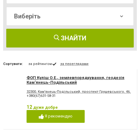
ЗНАЙТИ
Сортувати:
за рейтингом
за переглядами
ФОП Куліш О.Е., землевпорядкування, геодезія
Кам'янець-Подільський
32300, Кам'янець-Подільський, проспект Грушевського, 46, ОЦ "
+380(67)631-58-31
12
дуже добре
Я рекомендую