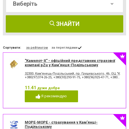
ЗНАЙТИ
Сортувати:
за рейтингом
за переглядами
"Камелот-Х" - офіційний представник страхової
компанї pZu у Кам'янця-Подільському
32300, Кам'янець-Подільський, пр. Грушевського, 46, ОЦ "Каран
+380(97)374-26-25
,
+380(93)293-91-75
,
+380(96)925-47-71
,
+380(73)327-54-83
11.41
дуже добре
Я рекомендую
МОРЕ-МОРЕ - страхування у Кам’янці-
Подільському