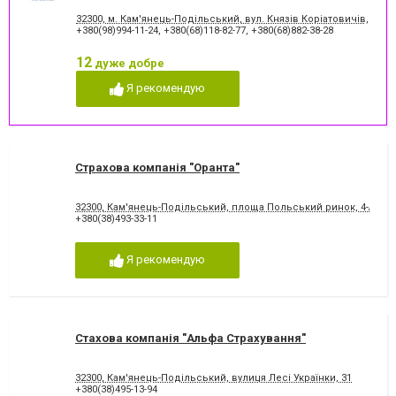
32300, м. Кам'янець-Подільський, вул. Князів Коріатовичів, 5
+380(98)994-11-24
,
+380(68)118-82-77
,
+380(68)882-38-28
12
дуже добре
Я рекомендую
Страхова компанія "Оранта"
32300, Кам'янець-Подільський, площа Польський ринок, 4-А
+380(38)493-33-11
Я рекомендую
Стахова компанія "Альфа Страхування"
32300, Кам'янець-Подільський, вулиця Лесі Українки, 31
+380(38)495-13-94