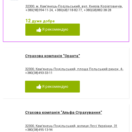
32300, м. Кам'янець-Подільський, вул. Князів Коріатовичів, 5
+380(98)994-11-24
,
+380(68)118-82-77
,
+380(68)882-38-28
12
дуже добре
Я рекомендую
Страхова компанія "Оранта"
32300, Кам'янець-Подільський, площа Польський ринок, 4-А
+380(38)493-33-11
Я рекомендую
Стахова компанія "Альфа Страхування"
32300, Кам'янець-Подільський, вулиця Лесі Українки, 31
+380(38)495-13-94