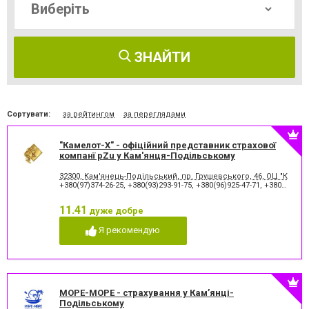
ЗНАЙТИ
Сортувати:
за рейтингом
за переглядами
"Камелот-Х" - офіційний представник страхової
компанї pZu у Кам'янця-Подільському
32300, Кам'янець-Подільський, пр. Грушевського, 46, ОЦ "Каран
+380(97)374-26-25
,
+380(93)293-91-75
,
+380(96)925-47-71
,
+380(73)327-54-83
11.41
дуже добре
Я рекомендую
МОРЕ-МОРЕ - страхування у Кам’янці-
Подільському