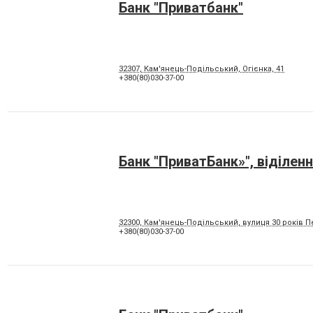
Банк "Приватбанк"
32307, Кам'янець-Подільський, Огієнка, 41
+380(80)030-37-00
Банк "ПриватБанк»", віділен
32300, Кам'янець-Подільський, вулиця 30 років П
+380(80)030-37-00