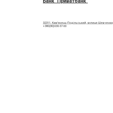
Банк "Приватбанк"
32311, Кам'янець-Подільський, вулиця Шевченка,
+380(80)030-37-00
Банк "Приватбанк"
32300, Кам'янець-Подільський, Князів Коріатовичі
+380(80)030-37-00
Банк "Приватбанк"