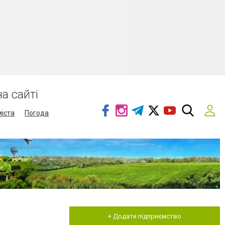
а сайті
міста
Погода
+ Додати підприємство