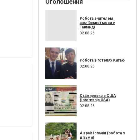
Оголошення
Робота вчителем
англійської мови у
Таїланді
02.08.26
Робота в готелях Китаю
02.08.26
Стажировка в США
(Internship USA)
02.08.26
Au pair Іспанія (робота з
дітьми)