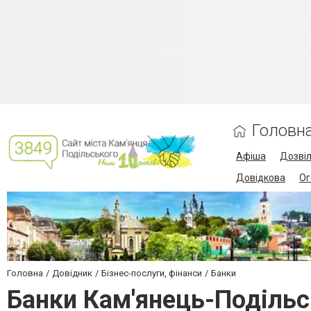
Головн
Афіша
Дозві
Довідкова
Ог
Головна
Довідник
Бізнес-послуги, фінанси
Банки
Банки Кам'янець-Поділь