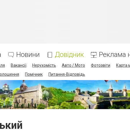
а
Новини
Довідник
Реклама н
лля
Вакансії
Нерухомість
Авто / Мото
Фотозвіти
Карта 
олошення
Помічник
Питання-Відповідь
ський