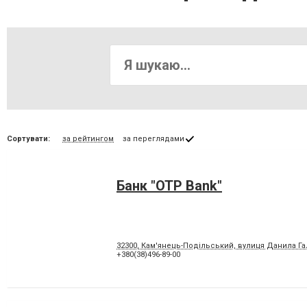
Сортувати:
за рейтингом
за переглядами
Банк "OTP Bank"
32300, Кам'янець-Подільський, вулиця Данила Га
+380(38)496-89-00