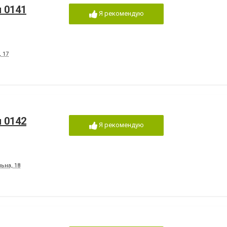
я 0141
Я рекомендую
 17
я 0142
Я рекомендую
ьна, 18