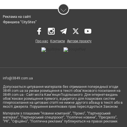
Реклама на сайті
Франшиза "CitySites"
Про нас
Контакти
Автори проєкту
info@3849.com.ua
Допускається цитування матеріалів без отримання попередньої згоди
3849.com.ua за умови розміщення в тексті обов'язкового посилання на
3849.com.ua - Сайт міста Кам'янця-Подільського. Для інтернет-видань
обов'язкове розміщення прямого, відкритого для пошукових систем
гіперпосилання на цитовані статті не нижче другого абзацу в тексті або в
якості джерела. Порушення виняткових прав переслідується Законом.
Матеріали з плашками "Новини компаній", "Промо", "Партнерський
матеріал", "Партнерський спецпроєкт", "Політичні новини", "Пресреліз",
"PR", "Офіційно", "Політична реклама" публікуються на правах реклами.