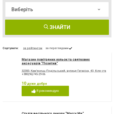
ЗНАЙТИ
Сортувати:
за рейтингом
за переглядами
Магазин повітряних кульок та святкових
аксесуарів "Позитив"
32300, Кам'янець-Подільський, вулиця Гагаріна, 43, біля старого
+380(96)745-29-06
10
дуже добре
Я рекомендую
Студія весільного декору "Marry Me"