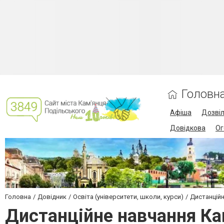
Головн
Афіша
Дозві
Довідкова
Ог
Головна
Довідник
Освіта (університети, школи, курси)
Дистанційн
Дистанційне навчання Ка