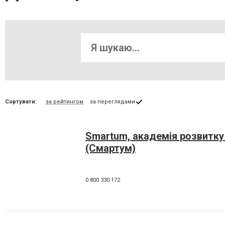
Сортувати:
за рейтингом
за переглядами
Smartum, академія розвитку
(Смартум)
0 800 330 172