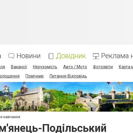
а
Новини
Довідник
Реклама н
лля
Вакансії
Нерухомість
Авто / Мото
Фотозвіти
Карта 
олошення
Помічник
Питання-Відповідь
е навчання
м'янець-Подільський