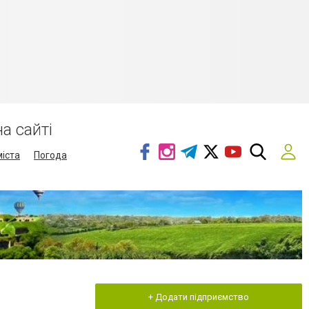
а сайті
міста
Погода
+ Додати підприємство