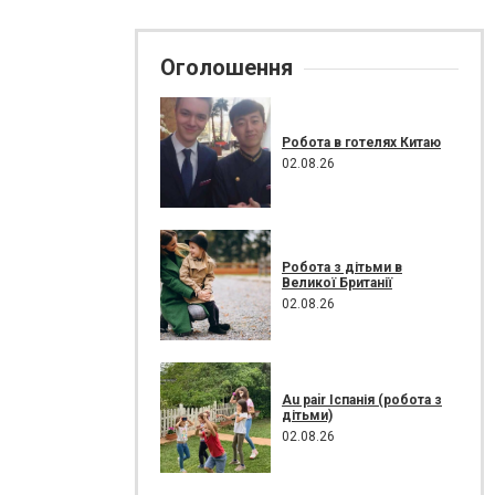
Оголошення
Робота в готелях Китаю
02.08.26
Робота з дітьми в
Великої Британії
02.08.26
Au pair Іспанія (робота з
дітьми)
02.08.26