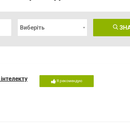
Виберіть
ЗН
 інтелекту
Я рекомендую