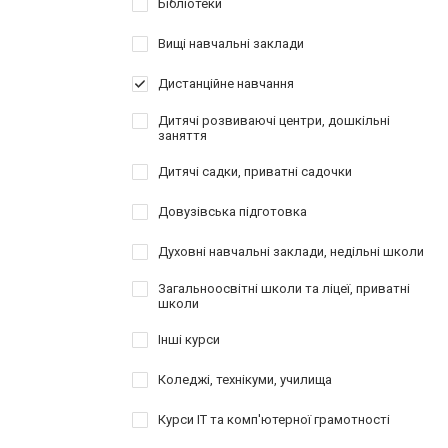
Бібліотеки
Вищі навчальні заклади
Дистанційне навчання
Дитячі розвиваючі центри, дошкільні
заняття
Дитячі садки, приватні садочки
Довузівська підготовка
Духовні навчальні заклади, недільні школи
Загальноосвітні школи та ліцеї, приватні
школи
Інші курси
Коледжі, технікуми, училища
Курси IT та комп'ютерної грамотності