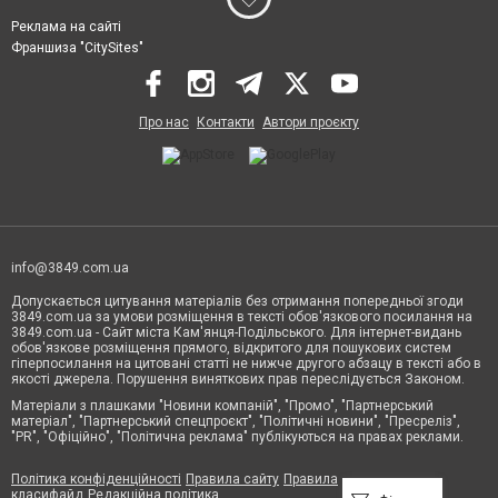
Реклама на сайті
Франшиза "CitySites"
Про нас
Контакти
Автори проєкту
info@3849.com.ua
Допускається цитування матеріалів без отримання попередньої згоди
3849.com.ua за умови розміщення в тексті обов'язкового посилання на
3849.com.ua - Сайт міста Кам'янця-Подільського. Для інтернет-видань
обов'язкове розміщення прямого, відкритого для пошукових систем
гіперпосилання на цитовані статті не нижче другого абзацу в тексті або в
якості джерела. Порушення виняткових прав переслідується Законом.
Матеріали з плашками "Новини компаній", "Промо", "Партнерський
матеріал", "Партнерський спецпроєкт", "Політичні новини", "Пресреліз",
"PR", "Офіційно", "Політична реклама" публікуються на правах реклами.
Політика конфіденційності
Правила сайту
Правила
класифайд
Редакційна політика