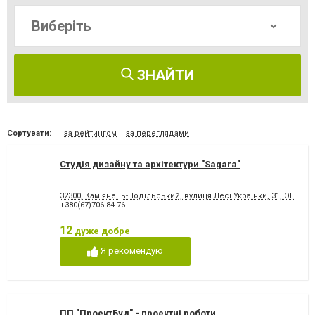
ЗНАЙТИ
Сортувати:
за рейтингом
за переглядами
Студія дизайну та архітектури "Sagara"
32300, Кам'янець-Подільський, вулиця Лесі Українки, 31, ОЦ "Ро
+380(67)706-84-76
12
дуже добре
Я рекомендую
ПП "ПроектБуд" - проектні роботи