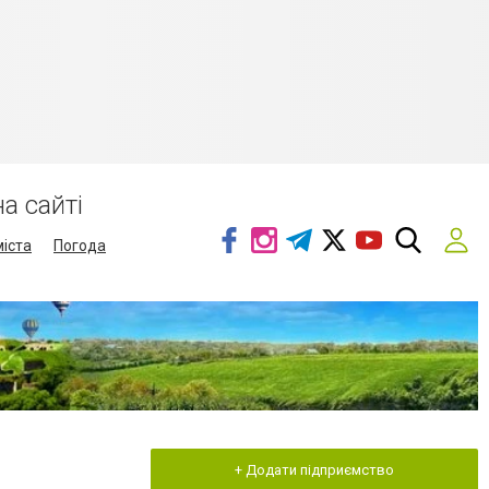
а сайті
міста
Погода
+ Додати підприємство