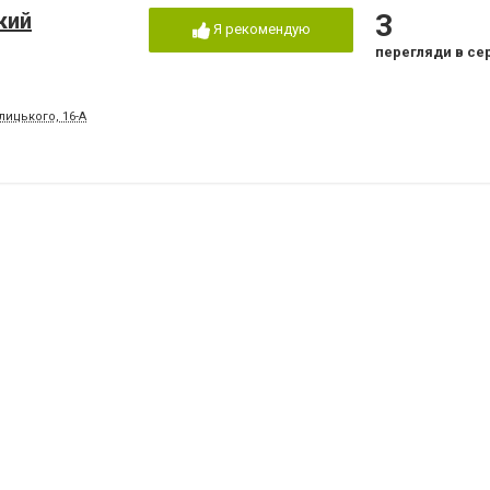
кий
3
Я рекомендую
перегляди в се
лицького, 16-А