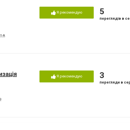
5
Я рекомендую
переглядів в се
1-А
изація
3
Я рекомендую
перегляди в се
9