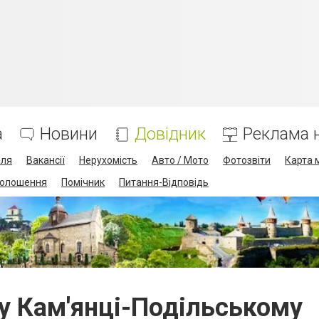
а
Новини
Довідник
Реклама н
лля
Вакансії
Нерухомість
Авто / Мото
Фотозвіти
Карта 
олошення
Помічник
Питання-Відповідь
 у Кам'янці-Подільському