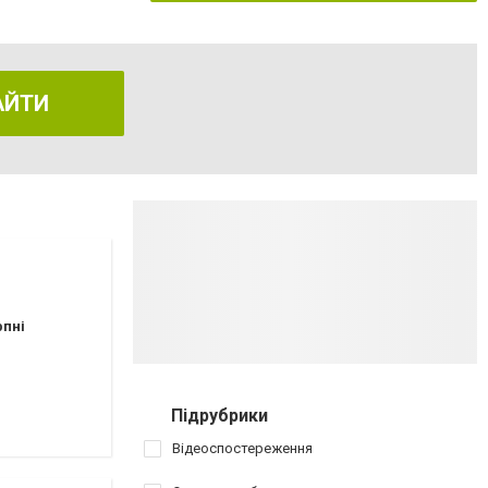
АЙТИ
рпні
Підрубрики
Відеоспостереження