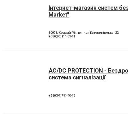
Інтернет-магазин систем бе
Market"
50071, Кривий Ріг, вулиця Катеринівська, 22
+380(96)111-39-11
AC/DC PROTECTION - Бездр
система сигналізації
+380(97)791-40-16