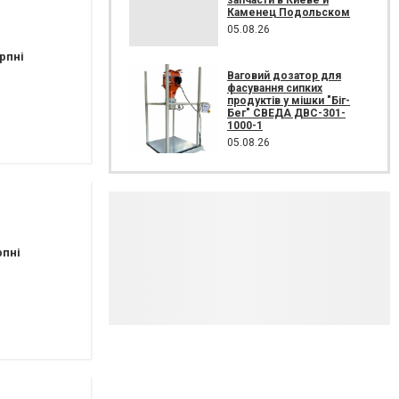
Каменец Подольском
05.08.26
рпні
Ваговий дозатор для
фасування сипких
продуктів у мішки "Біг-
Бег" СВЕДА ДВС-301-
1000-1
05.08.26
рпні