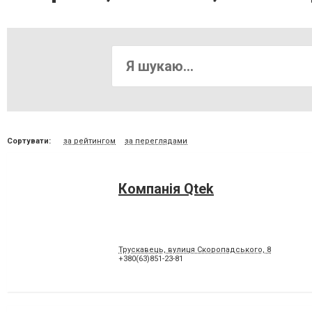
Сортувати:
за рейтингом
за переглядами
Компанія Qtek
Трускавець, вулиця Скоропадського, 8
+380(63)851-23-81