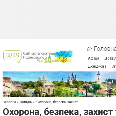
Головн
Афіша
Дозві
Довідкова
Ог
Головна
Довідник
Охорона, безпека, захист
Охорона, безпека, захист