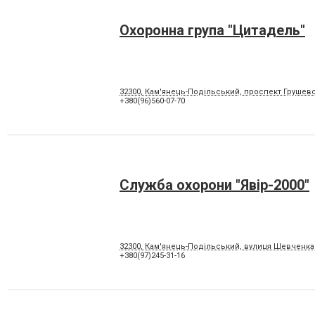
Охоронна група "Цитадель"
32300, Кам'янець-Подільський, проспект Грушевс
+380(96)560-07-70
Служба охорони "Явір-2000"
32300, Кам'янець-Подільський, вулиця Шевченка,
+380(97)245-31-16