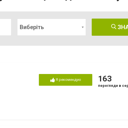
Виберіть
ЗН
163
Я рекомендую
перегляди в се