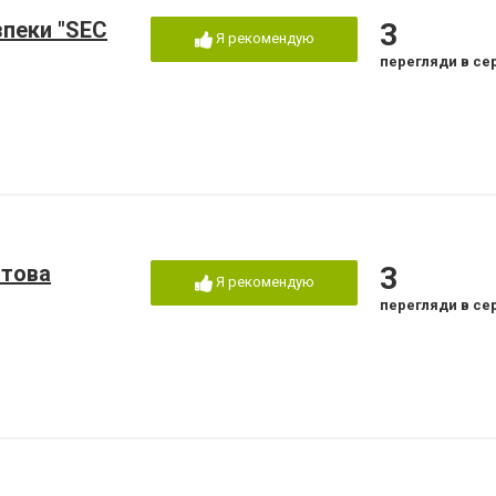
зпеки "SEC
3
Я рекомендую
перегляди в се
отова
3
Я рекомендую
перегляди в се