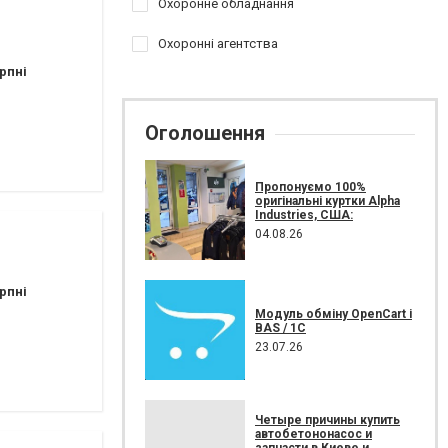
Охоронне обладнання
Охоронні агентства
рпні
Оголошення
Пропонуємо 100%
оригінальні куртки Alpha
Industries, США:
04.08.26
рпні
Модуль обміну OpenCart і
BAS / 1С
23.07.26
Четыре причины купить
автобетононасос и
запчасти в Киеве и