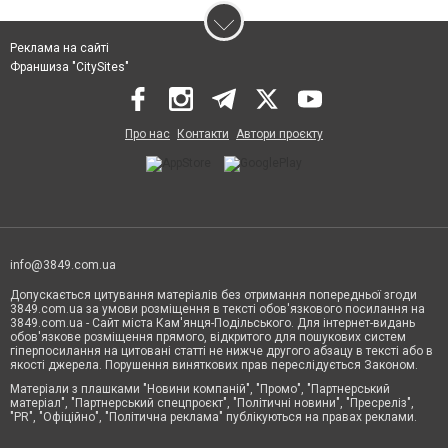
Реклама на сайті
Франшиза "CitySites"
Про нас
Контакти
Автори проєкту
info@3849.com.ua
Допускається цитування матеріалів без отримання попередньої згоди
3849.com.ua за умови розміщення в тексті обов'язкового посилання на
3849.com.ua - Сайт міста Кам'янця-Подільського. Для інтернет-видань
обов'язкове розміщення прямого, відкритого для пошукових систем
гіперпосилання на цитовані статті не нижче другого абзацу в тексті або в
якості джерела. Порушення виняткових прав переслідується Законом.
Матеріали з плашками "Новини компаній", "Промо", "Партнерський
матеріал", "Партнерський спецпроєкт", "Політичні новини", "Пресреліз",
"PR", "Офіційно", "Політична реклама" публікуються на правах реклами.