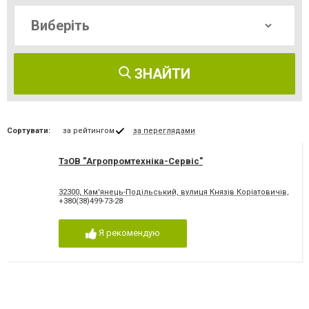
ЗНАЙТИ
Сортувати:
за рейтингом
за переглядами
ТзОВ "Агропромтехніка-Сервіс"
32300, Кам'янець-Подільський, вулиця Князів Коріатовичів, 25
+380(38)499-73-28
Я рекомендую