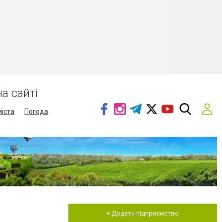
а сайті
міста
Погода
+ Додати підприємство