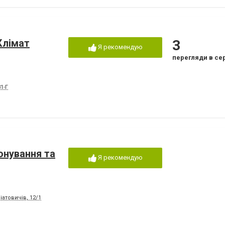
Клімат
3
Я рекомендую
перегляди в се
1-Г
онування та
Я рекомендую
іатовичів, 12/1