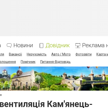
а
Новини
Довідник
Реклама н
лля
Вакансії
Нерухомість
Авто / Мото
Фотозвіти
Карта 
олошення
Помічник
Питання-Відповідь
ія
вентиляція Кам'янець-