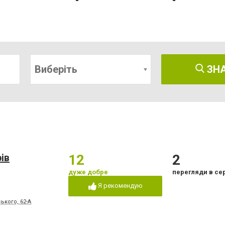
Виберіть
ЗН
ів
12
2
дуже добре
перегляди в се
Я рекомендую
ького, 62-А