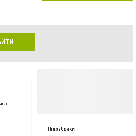
АЙТИ
рпні
Підрубрики