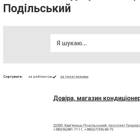
Подільський
Сортувати:
за рейтингом
за переглядами
Довіра, магазин кондиціонер
32300, Кам'янець-Подільський, проспект Грушевс
+380(96)881-77-11
,
+380(67)936-80-75