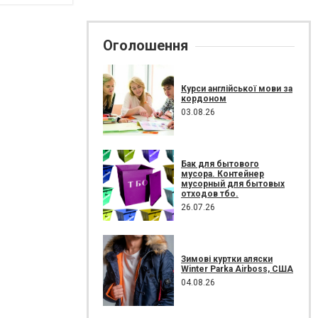
Оголошення
Курси англійської мови за
кордоном
03.08.26
Бак для бытового
мусора. Контейнер
мусорный для бытовых
отходов тбо.
26.07.26
Зимові куртки аляски
Winter Parka Airboss, США
04.08.26